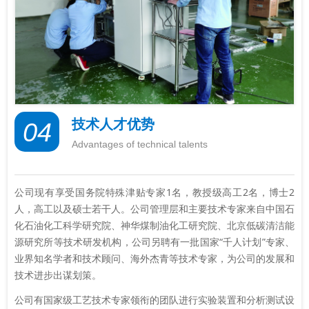
技术人才优势
04
Advantages of technical talents
公司现有享受国务院特殊津贴专家1名，教授级高工2名，博士2
人，高工以及硕士若干人。公司管理层和主要技术专家来自中国石
化石油化工科学研究院、神华煤制油化工研究院、北京低碳清洁能
源研究所等技术研发机构，公司另聘有一批国家“千人计划”专家、
业界知名学者和技术顾问、海外杰青等技术专家，为公司的发展和
技术进步出谋划策。
公司有国家级工艺技术专家领衔的团队进行实验装置和分析测试设