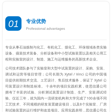
专业优势
01
Professional advantages
专业从事石油炼制与化工、有机化工、煤化工、环保领域各类实验
设备、撬装技术装备、分析设备和中小型试验装置以及相关公用工
程和实验室的设计、制造、施工与运维服务的高新技术企业。
公司技术团队参与了实验室和大型中试装置的设计、采购、安装、
调试和运营等项目管理；公司长期为 Xytel / Vinci 公司的中国项
目提供前期技术交流、エ艺设计、售后技术服务，保证了 Xytel 公
司装置设计和制造标准。 十余年的项目实践积累，使思信通公司
拥有了丰富的试验、分析测试装置设计制造、生产、安装调试经
验。仅近三年，就为国内一流研发机构和大学完成了100余项不同
工艺技术、不同规模的研发装置建设项目，以及8个实验室、厂房
和试验装置的运行维护和改造项目。应用实践表明，思信通公司生