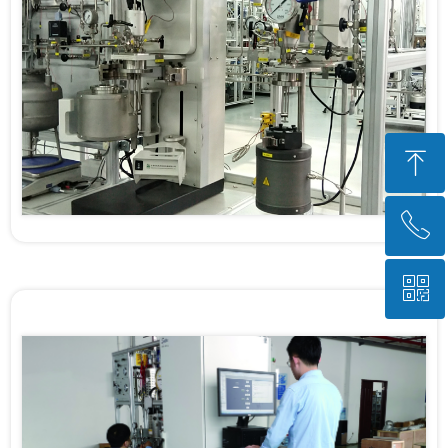
ꁸ
ꂅ
回到顶部
ꀥ
010-82398990
微信二维码